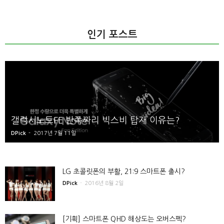
인기 포스트
빅스비 탑재 이유는?
기어S3 클래식/프론티어, S
DPick
-
2016년 9월 5일
LG 초콜릿폰의 부활, 21:9 스마트폰 출시?
DPick
-
2016년 8월 2일
[기획] 스마트폰 QHD 해상도는 오버스펙?